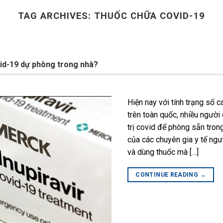
TAG ARCHIVES:
THUỐC CHỮA COVID-19
vid-19 dự phòng trong nhà?
N
Hiện nay với tính trạng số 
trên toàn quốc, nhiều người
trị covid để phòng sẵn trong
của các chuyên gia y tế ngư
và dùng thuốc mà […]
CONTINUE READING
→