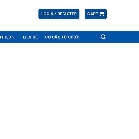
LOGIN / REGISTER
CART
 THIỆU
LIÊN HỆ
CƠ CẤU TỔ CHỨC