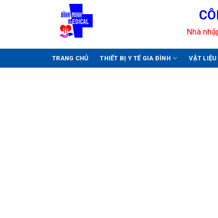
Skip
CÔ
to
content
Nhà nhập
TRANG CHỦ
THIẾT BỊ Y TẾ GIA ĐÌNH
VẬT LIỆ