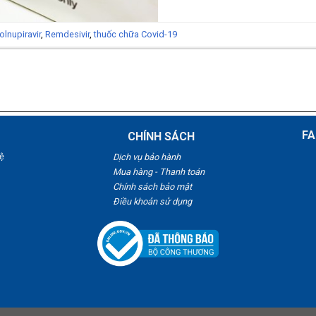
lnupiravir
,
Remdesivir
,
thuốc chữa Covid-19
FA
CHÍNH SÁCH
ệ
Dịch vụ bảo hành
Mua hàng - Thanh toán
Chính sách bảo mật
Điều khoản sử dụng