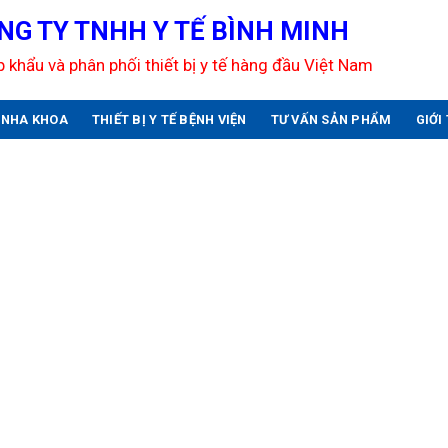
NG TY TNHH Y TẾ BÌNH MINH
 khẩu và phân phối thiết bị y tế hàng đầu Việt Nam
U NHA KHOA
THIẾT BỊ Y TẾ BỆNH VIỆN
TƯ VẤN SẢN PHẨM
GIỚI