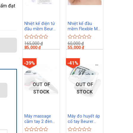
hẩm đạt
Nhiệt kế điện tử
Nhiệt kế đầu
đầu mềm Beurer
mềm Flexible MT-
FT15/1
509
165,000
₫
60,000
₫
Rated
Rated
85,000
₫
55,000
₫
0
0
out
out
of
of
-39%
-41%
5
5
OUT OF
OUT OF
STOCK
STOCK
Máy massage
Máy đo huyết áp
cầm tay 2 đèn
cổ tay Beurer
hồng ngoại
BC31
Beurer MG80