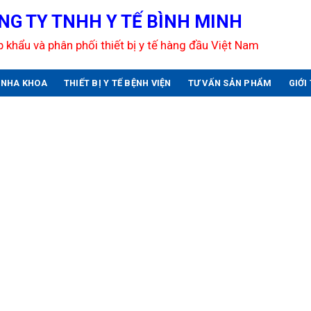
NG TY TNHH Y TẾ BÌNH MINH
 khẩu và phân phối thiết bị y tế hàng đầu Việt Nam
U NHA KHOA
THIẾT BỊ Y TẾ BỆNH VIỆN
TƯ VẤN SẢN PHẨM
GIỚI