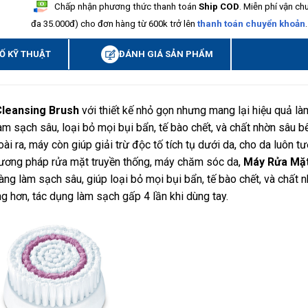
Chấp nhận phương thức thanh toán
Ship COD
. Miễn phí vận ch
đa 35.000đ) cho đơn hàng từ 600k trở lên
thanh toán chuyển khoản
.
Ố KỸ THUẬT
ĐÁNH GIÁ SẢN PHẨM
Cleansing Brush
với thiết kế nhỏ gọn nhưng mang lại hiệu quả l
làm sạch sâu, loại bỏ mọi bụi bẩn, tế bào chết, và chất nhờn sâu b
i ra, máy còn giúp giải trừ độc tố tích tụ dưới da, cho da luôn tư
phương pháp rửa mặt truyền thống, máy chăm sóc da,
Máy Rửa Mặ
ng làm sạch sâu, giúp loại bỏ mọi bụi bẩn, tế bào chết, và chất 
ng hơn, tác dụng làm sạch gấp 4 lần khi dùng tay.