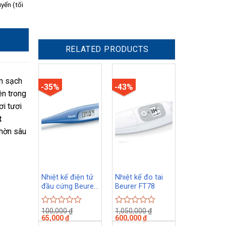
uyển (tối
RELATED PRODUCTS
àm sạch
-35%
-43%
ên trong
ơi tươi
t
nhờn sâu
Nhiệt kế điện tử
Nhiệt kế đo tai
đầu cứng Beurer
Beurer FT78
FT09
100,000
₫
1,050,000
₫
Rated
Rated
65,000
₫
600,000
₫
0
0