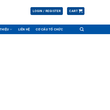
LOGIN / REGISTER
CART
 THIỆU
LIÊN HỆ
CƠ CẤU TỔ CHỨC