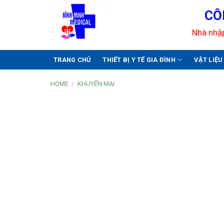
Skip
CÔ
to
content
Nhà nhập
TRANG CHỦ
THIẾT BỊ Y TẾ GIA ĐÌNH
VẬT LIỆ
HOME
/
KHUYẾN MẠI