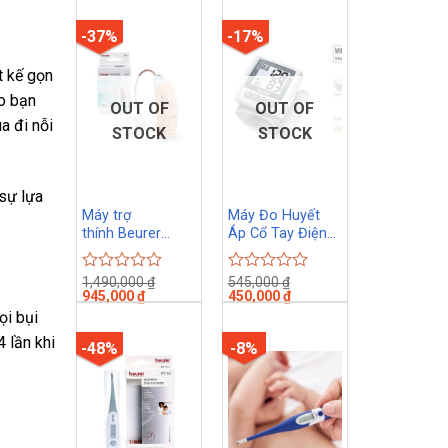
out
out
of
of
-37%
-17%
5
5
t kế gọn
ho bạn
OUT OF
OUT OF
a đi nỗi
STOCK
STOCK
sự lựa
Máy trợ
Máy Đo Huyết
thính Beurer
Áp Cổ Tay Điện
HA50
Tử BEURER BC30
1,490,000
₫
545,000
₫
Rated
Rated
945,000
₫
450,000
₫
0
0
out
out
ọi bụi
of
of
 lần khi
-48%
-8%
5
5