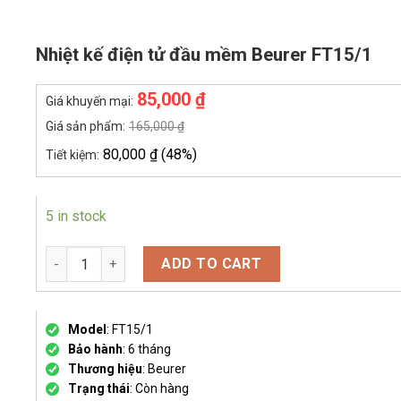
Nhiệt kế điện tử đầu mềm Beurer FT15/1
85,000
₫
Giá khuyến mại:
Giá sản phẩm:
165,000
₫
80,000
₫
(48%)
Tiết kiệm:
5 in stock
Nhiệt kế điện tử đầu mềm Beurer FT15/1 quantity
ADD TO CART
Model
: FT15/1
Bảo hành
: 6 tháng
Thương hiệu
: Beurer
Trạng thái
: Còn hàng