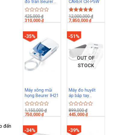
đo trán Beurer
CARER CR-P5W
FT45
425,000
₫
12,000,000
₫
Rated
Rated
5.00
310,000
₫
7,850,000
₫
0
out of 5
out
of
-35%
-51%
5
OUT OF
STOCK
Máy xông mũi
Máy đo huyết
họng Beurer IH21
áp bắp tay
Beurer BM26
1,150,000
₫
899,000
₫
Rated
Rated
750,000
₫
445,000
₫
0
0
out
out
of
of
ho đến
-34%
-39%
5
5