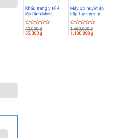
Khẩu trang y tế 4
Máy đo huyết áp
lớp Bình Minh
bắp tay cảm ứng
medical
Beurer BM58
40,000
₫
1,450,000
₫
Rated
Rated
35,000
₫
1,100,000
₫
0
0
out
out
of
of
5
5