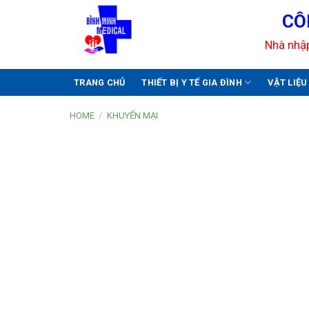
Skip
CÔ
to
content
Nhà nhập
TRANG CHỦ
THIẾT BỊ Y TẾ GIA ĐÌNH
VẬT LIỆ
HOME
/
KHUYẾN MẠI