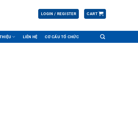
LOGIN / REGISTER
CART
 THIỆU
LIÊN HỆ
CƠ CẤU TỔ CHỨC