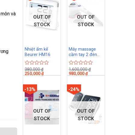
u môn và
OUT OF
OUT OF
STOCK
STOCK
Nhiệt ẩm kế
Máy massage
ương
Beurer HM16
cầm tay 2 đèn
hồng ngoại
Beurer MG80
380,000
₫
1,600,000
₫
Rated
Rated
250,000
₫
980,000
₫
0
0
out
out
of
of
-13%
-24%
5
5
OUT OF
OUT OF
STOCK
STOCK