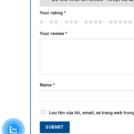
Your rating
*
1
2
3
4
5
Your review
*
Name
*
Lưu tên của tôi, email, và trang web trong