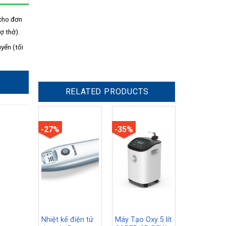
cho đơn
ợ thở).
uyển (tối
RELATED PRODUCTS
-27%
-35%
Nhiệt kế điện tử
Máy Tạo Oxy 5 lít