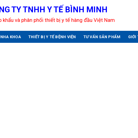
NG TY TNHH Y TẾ BÌNH MINH
 khẩu và phân phối thiết bị y tế hàng đầu Việt Nam
U NHA KHOA
THIẾT BỊ Y TẾ BỆNH VIỆN
TƯ VẤN SẢN PHẨM
GIỚI