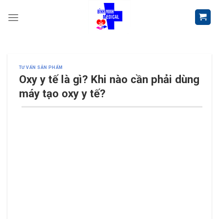
Skip
to
content
TƯ VẤN SẢN PHẨM
Oxy y tế là gì? Khi nào cần phải dùng
máy tạo oxy y tế?