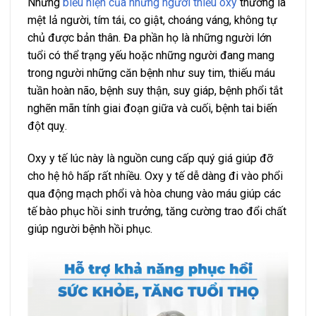
Những
biểu hiện của những người thiếu oxy
thường là
mệt lả người, tím tái, co giật, choáng váng, không tự
chủ được bản thân. Đa phần họ là những người lớn
tuổi có thể trạng yếu hoặc những người đang mang
trong người những căn bệnh như suy tim, thiếu máu
tuần hoàn não, bệnh suy thận, suy giáp, bệnh phổi tắt
nghẽn mãn tính giai đoạn giữa và cuối, bệnh tai biến
đột quỵ.
Oxy y tế lúc này là nguồn cung cấp quý giá giúp đỡ
cho hệ hô hấp rất nhiều. Oxy y tế dễ dàng đi vào phổi
qua động mạch phổi và hòa chung vào máu giúp các
tế bào phục hồi sinh trưởng, tăng cường trao đổi chất
giúp người bệnh hồi phục.