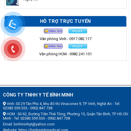
HỖ TRỢ TRỰC TUYẾN
Văn phòng Vinh - 0917.082.117
Văn phòng HCM - 0982.241.151
CÔNG TY TNHH Y TẾ BÌNH MINH
Vinh: Số 29 Tân Phú 4, khu đô thị Vinaconex 9, TP. Vinh, Nghệ An - Tel:
02383.559.555 - 0902.847.738
HCM : Số 62, Đường Trần Thái Tông, Phường 15, Quận Tân Bình, TP. Hồ Chí
Minh - Tel: 02383.559.555 - 0902.847.738
Email: binhminhyt@yahoo.com
Website: https://binhminhmedical.com