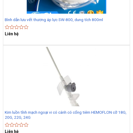
Bình dẫn lưu vết thương áp lực SW-800, dung tích 800ml
Liên hệ
Rated
0
out
of
5
Kim luồn tĩnh mạch ngoại vi có cánh có cổng tiêm HEMOFLON cỡ 18G,
20G, 22G, 24G
Liên hệ
Rated