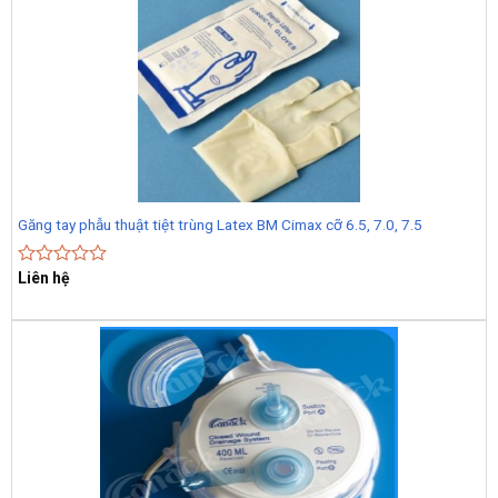
5
Găng tay phẫu thuật tiệt trùng Latex BM Cimax cỡ 6.5, 7.0, 7.5
Liên hệ
Rated
0
out
of
5