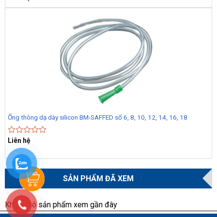
0
out
of
5
Ống thông dạ dày silicon BM-SAFFED số 6, 8, 10, 12, 14, 16, 18
Liên hệ
Rated
0
out
of
5
SẢN PHẨM ĐÃ XEM
Không có sản phẩm xem gần đây