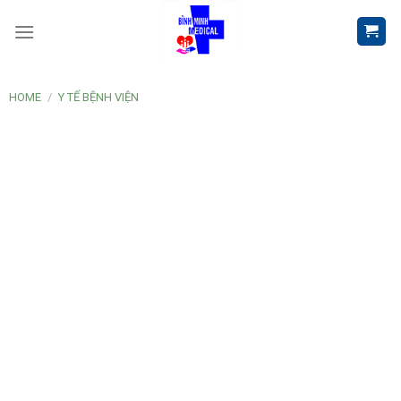
Skip
to
content
HOME
/
Y TẾ BỆNH VIỆN