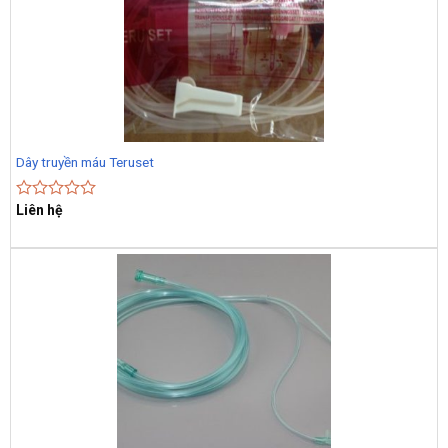
Dây truyền máu Teruset
Liên hệ
Rated
0
out
of
5