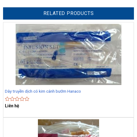
RELATED PRODUCTS
Dây truyền dịch có kim cánh bướm Hanaco
Liên hệ
Rated
0
out
of
5