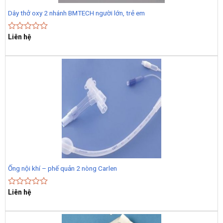
Dây thở oxy 2 nhánh BMTECH người lớn, trẻ em
Liên hệ
Rated
0
out
of
5
Ống nội khí – phế quản 2 nòng Carlen
Liên hệ
Rated
0
out
of