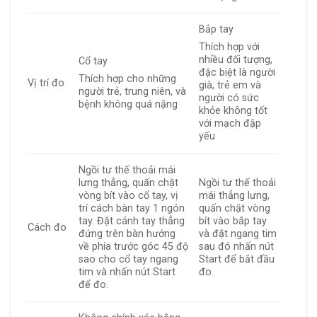
Bắp tay
Thích hợp với
nhiều đối tượng,
Cổ tay
đặc biệt là người
Thích hợp cho những
Vị trí đo
già, trẻ em và
người trẻ, trung niên, và
người có sức
bệnh không quá nặng
khỏe không tốt
với mạch đập
yếu
Ngồi tư thế thoải mái
lưng thẳng, quấn chặt
Ngồi tư thế thoải
vòng bít vào cổ tay, vị
mái thẳng lưng,
trí cách bàn tay 1 ngón
quấn chặt vòng
tay. Đặt cánh tay thẳng
bít vào bắp tay
Cách đo
đứng trên bàn hướng
và đặt ngang tim
về phía trước góc 45 độ
sau đó nhấn nút
sao cho cổ tay ngang
Start để bắt đầu
tim và nhấn nút Start
đo.
để đo.