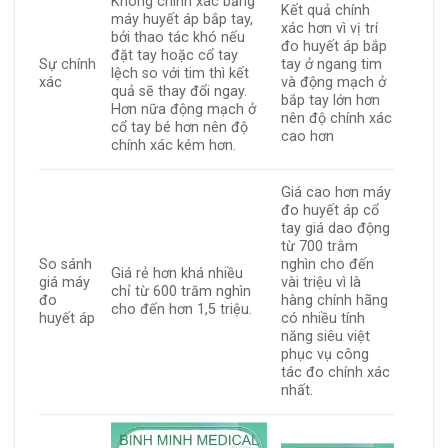
Không chính xác bằng
Kết quả chính
máy huyết áp bắp tay,
xác hơn vì vị trí
bởi thao tác khó nếu
đo huyết áp bắp
đặt tay hoặc cổ tay
Sự chính
tay ở ngang tim
lệch so với tim thì kết
xác
và động mạch ở
quả sẽ thay đổi ngay.
bắp tay lớn hơn
Hơn nữa động mạch ở
nên độ chính xác
cổ tay bé hơn nên độ
cao hơn
chính xác kém hơn.
Giá cao hơn máy
đo huyết áp cổ
tay giá dao động
từ 700 trằm
So sánh
nghìn cho đến
Giá rẻ hơn khá nhiều
giá máy
vài triệu vì là
chỉ từ 600 trăm nghìn
đo
hàng chính hãng
cho đến hơn 1,5 triệu.
huyết áp
có nhiều tính
năng siêu việt
phục vụ công
tác đo chính xác
nhất.