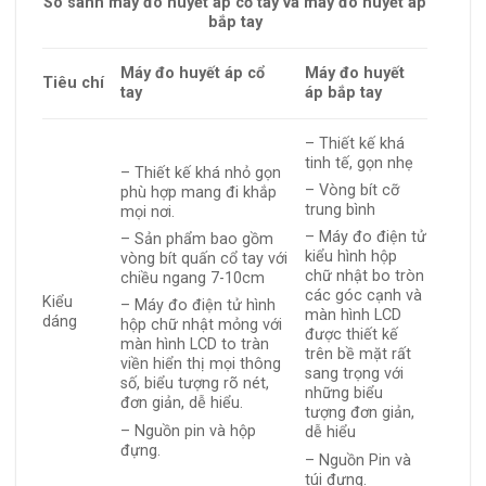
So sánh máy đo huyết áp cổ tay và máy đo huyết áp
bắp tay
Máy đo huyết áp cổ
Máy đo huyết
Tiêu chí
tay
áp bắp tay
– Thiết kế khá
tinh tế, gọn nhẹ
– Thiết kế khá nhỏ gọn
– Vòng bít cỡ
phù hợp mang đi khắp
trung bình
mọi nơi.
– Máy đo điện tử
– Sản phẩm bao gồm
kiểu hình hộp
vòng bít quấn cổ tay với
chữ nhật bo tròn
chiều ngang 7-10cm
các góc cạnh và
Kiểu
– Máy đo điện tử hình
màn hình LCD
dáng
hộp chữ nhật mỏng với
được thiết kế
màn hình LCD to tràn
trên bề mặt rất
viền hiển thị mọi thông
sang trọng với
số, biểu tượng rõ nét,
những biểu
đơn giản, dễ hiểu.
tượng đơn giản,
– Nguồn pin và hộp
dễ hiểu
đựng.
– Nguồn Pin và
túi đựng.