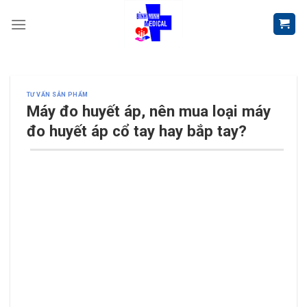
Skip
to
content
TƯ VẤN SẢN PHẨM
Máy đo huyết áp, nên mua loại máy
đo huyết áp cổ tay hay bắp tay?