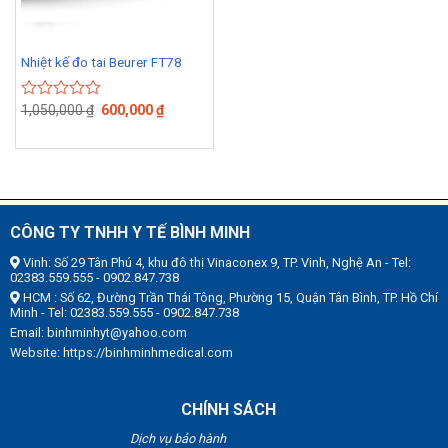
Nhiệt kế đo tai Beurer FT78
1,050,000
₫
600,000
₫
Rated
0
out
of
5
CÔNG TY TNHH Y TẾ BÌNH MINH
Vinh: Số 29 Tân Phú 4, khu đô thị Vinaconex 9, TP. Vinh, Nghệ An - Tel:
02383.559.555 - 0902.847.738
HCM : Số 62, Đường Trần Thái Tông, Phường 15, Quận Tân Bình, TP. Hồ Chí
Minh - Tel: 02383.559.555 - 0902.847.738
Email: binhminhyt@yahoo.com
Website: https://binhminhmedical.com
CHÍNH SÁCH
Dịch vụ bảo hành